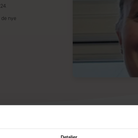
024.
l de nye
Detaljer