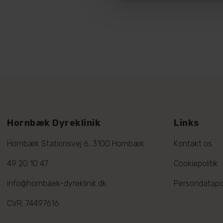
Hornbæk Dyreklinik
Links
Hornbæk Stationsvej 6, 3100 Hornbæk
Kontakt os
49 20 10 47
Cookiepolitik
info@hornbaek-dyreklinik.dk
Persondatapol
CVR: 74497616