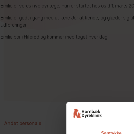
Emilie er vores nye dyrlæge, hun er startet hos os d 1. marts 2
Emilie er godt i gang med at lære Jer at kende, og glæder sig ti
udfordringer
Emilie bor i Hillerød og kommer med toget hver dag.
Andet personale
Samtykke