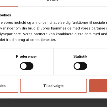
ookies
se vores indhold og annoncer, til at vise dig funktioner til sociale
oplysninger om din brug af vores hjemmeside med vores partnere i
ysepartnere. Vores partnere kan kombinere disse data med andr
et fra din brug af deres tjenester.
Præferencer
Statistik
e Holst
Mie S
ies
Tillad valgte
 og ejer
Aut. veterinæ
ere
Læs m