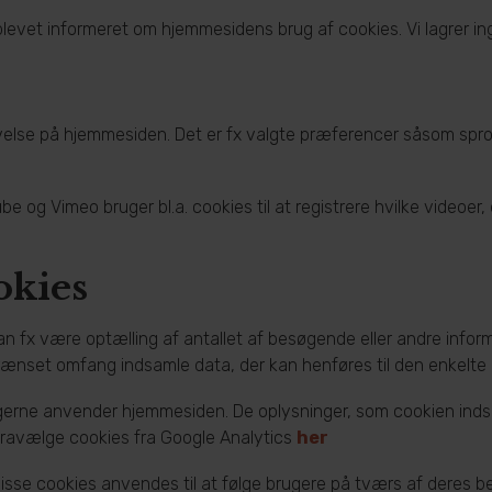
er blevet informeret om hjemmesidens brug af cookies. Vi lagrer i
evelse på hjemmesiden. Det er fx valgte præferencer såsom sprog
e og Vimeo bruger bl.a. cookies til at registrere hvilke videoer
okies
n fx være optælling af antallet af besøgende eller andre informa
ænset omfang indsamle data, der kan henføres til den enkelte 
ugerne anvender hjemmesiden. De oplysninger, som cookien indsa
fravælge cookies fra Google Analytics
her
se cookies anvendes til at følge brugere på tværs af deres bes