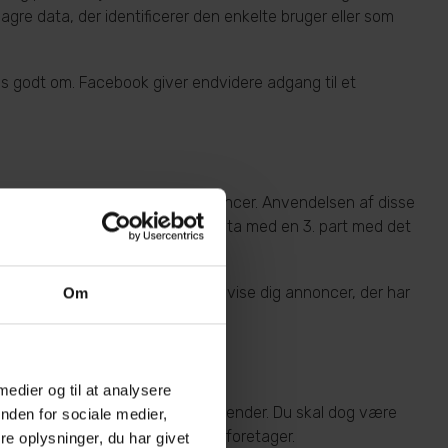
lagre data, der identificerer den enkelte bruger eller som
s godt om. Facebook giver endvidere adgang til et
arketingindhold,såsom bannerannoncer. Anvendelsen af disse
indhold og/eller deling af disse data med en 3. part med det
ternetannoncer i forsøg på at vise dig annoncer, der har
Om
 medier og til at analysere
fhænger af, hvilken browser du anvender. Du skal dog være
nden for sociale medier,
mmesiden kan huske de valg, du foretager.
e oplysninger, du har givet