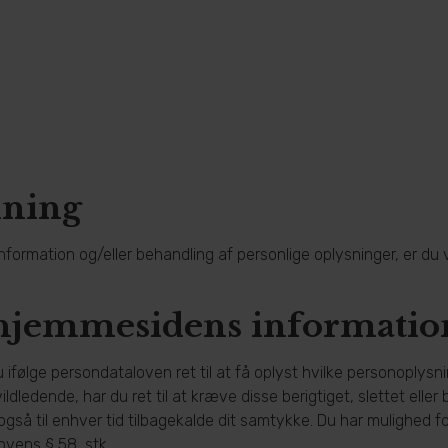
dning
formation og/eller behandling af personlige oplysninger, er du 
 hjemmesidens informatio
følge persondataloven ret til at få oplyst hvilke personoplysning
ildledende, har du ret til at kræve disse berigtiget, slettet eller
også til enhver tid tilbagekalde dit samtykke. Du har mulighed 
lovens § 58, stk.