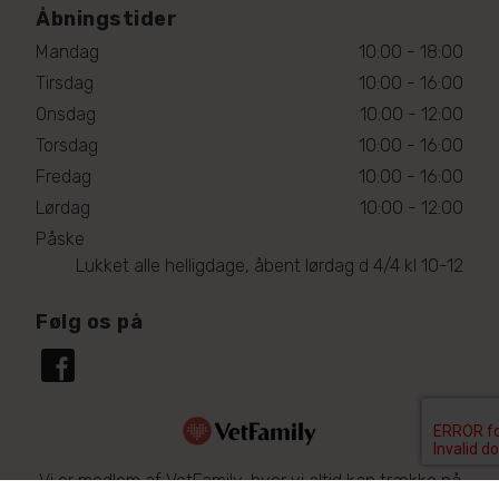
Åbningstider
Mandag
10:00 - 18:00
Tirsdag
10:00 - 16:00
Onsdag
10:00 - 12:00
Torsdag
10:00 - 16:00
Fredag
10:00 - 16:00
Lørdag
10:00 - 12:00
Påske
Lukket alle helligdage, åbent lørdag d 4/4 kl 10-12
Følg os på
Vi er medlem af VetFamily, hvor vi altid kan trække på