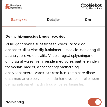
Organsvigt
Hjertelidelser
Samtykke
Detaljer
Om
​​Tandrensning og
Denne hjemmeside bruger cookies
tandbehandling af kat og
hund
Vi bruger cookies til at tilpasse vores indhold og
annoncer, til at vise dig funktioner til sociale medier og til
Ved en tandrensning er det nødvendigt med
at analysere vores trafik. Vi deler også oplysninger om
bedøvelse, for at kunne udføre en ordentlig rensning.
din brug af vores hjemmeside med vores partnere inden
Det er vigtigt at komme ordentligt op under
for sociale medier, annonceringspartnere og
tandkødsrandene og ind på bagsiden af tænderne, så
analysepartnere. Vores partnere kan kombinere disse
følgesygdomme pga. af dårlig tandhygiejne
data med andre oplysninger, du har givet dem, eller som
forebygges.
de har indsamlet fra din brug af deres tjenester.
Samtykkevalg
​Dårlige tænder og
Nødvendig