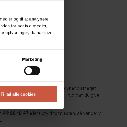
 medier og til at analysere
nden for sociale medier,
e oplysninger, du har givet
Marketing
aflivning af kat, hund eller andre dyr er du meget
Tillad alle cookies
takte os. Så tager vi en snak om, hvordan du giver
 mulige afsked med livet.​
on
49 20 10 47
eller udfyld formularen, så vender vi
t.