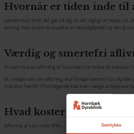
Hvornår er tiden inde til 
Uanset hvor ondt det gør på dig, er det vigtigt at huske på, at 
løsning, hvis dyrets livskvalitet er nedadgående og den grun
Værdig og smertefri afliv
Du kan med en aflivning af hund eller kat skåne dit kæledyr fo
Du vælger selv om aflivning skal foregå hjemme hos dig eller på
standser hjertet. Efterfølgende kan man vælge at begrave dyre
​Hvad koster aflivning af 
Samtykke
Aflivning af kat koster 814,--940,- kroner. Aflivning af hund