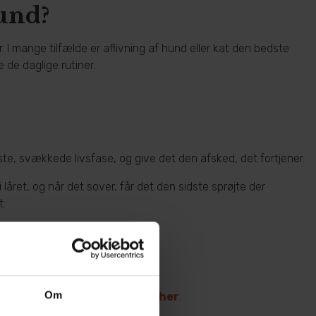
hund?
r. I mange tilfælde er aflivning af hund eller kat den bedste
de daglige rutiner.
ste, svækkede livsfase, og give det den afsked, det fortjener.
låret, og når det sover, får det den sidste sprøjte der
t.
Om
e. Du kan se vores øvrige priser
her
.