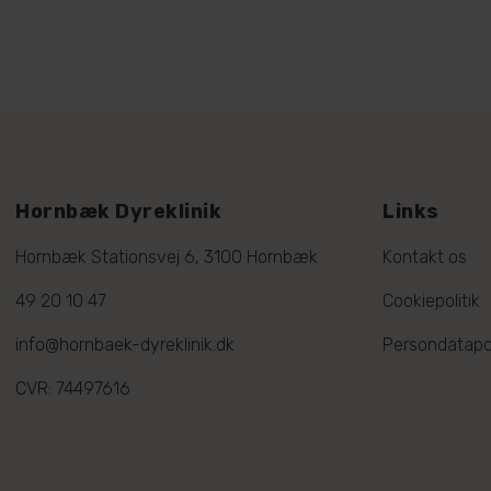
Hornbæk Dyreklinik
Links
Hornbæk Stationsvej 6, 3100 Hornbæk
Kontakt os
49 20 10 47
Cookiepolitik
info@hornbaek-dyreklinik.dk
Persondatapol
CVR: 74497616