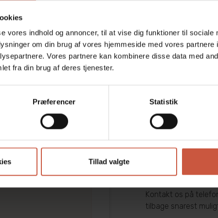
ookies
se vores indhold og annoncer, til at vise dig funktioner til sociale
oplysninger om din brug af vores hjemmeside med vores partnere i
ysepartnere. Vores partnere kan kombinere disse data med andr
et fra din brug af deres tjenester.
Præferencer
Statistik
Spørgsmål?
Har du spørgsmål til 
ies
Tillad valgte
velkommen til at kon
dit kæledyr den bedst
Kontakt os på telef
tilbage snarest mulig