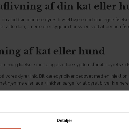
aflivning af din kat eller 
du altid bør prioritere dyres trivsel højere end dine egne følelse
det alderdom, smerte eller sygdom har svært ved at gennemføre 
ning af kat eller hund
r unødig lidelse, smerte og alvorlige sygdomsforløb i dyrets sid
 vores dyreklinik. Dit kæledyr bliver bedøvet med en injektion i 
t hjemme eller lade klinikken sørge for at dyret bliver kremere
hund eller kat?
Detaljer
 koster mellem 969 og 1037 kroner, afhængig af hundens størrels